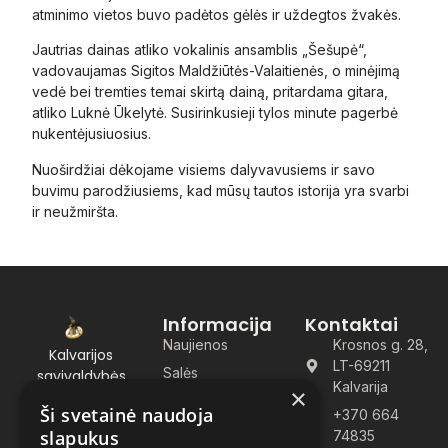
atminimo vietos buvo padėtos gėlės ir uždegtos žvakės.
Jautrias dainas atliko vokalinis ansamblis „Šešupė“,
vadovaujamas Sigitos Maldžiūtės-Valaitienės, o minėjimą
vedė bei tremties temai skirtą dainą, pritardama gitara,
atliko Luknė Ūkelytė. Susirinkusieji tylos minute pagerbė
nukentėjusiuosius.
Nuoširdžiai dėkojame visiems dalyvavusiems ir savo
buvimu parodžiusiems, kad mūsų tautos istorija yra svarbi
ir neužmiršta.
Informacija
Kontaktai
Naujienos
Krosnos g. 28,
Kalvarijos
LT-69211
Salės
savivaldybės
Kalvarija
×
kultūros centras
Dažniausiai
Ši svetainė naudoja
+370 664
Kultūros centras –
užduodami
slapukus
74835
vieta, kur gimsta
klausimai