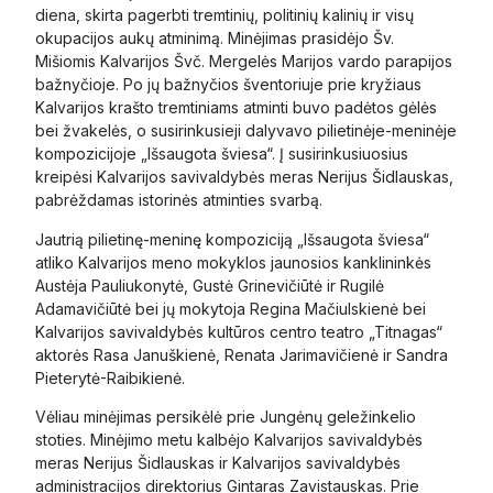
diena, skirta pagerbti tremtinių, politinių kalinių ir visų
okupacijos aukų atminimą. Minėjimas prasidėjo Šv.
Mišiomis Kalvarijos Švč. Mergelės Marijos vardo parapijos
bažnyčioje. Po jų bažnyčios šventoriuje prie kryžiaus
Kalvarijos krašto tremtiniams atminti buvo padėtos gėlės
bei žvakelės, o susirinkusieji dalyvavo pilietinėje-meninėje
kompozicijoje „Išsaugota šviesa“. Į susirinkusiuosius
kreipėsi Kalvarijos savivaldybės meras Nerijus Šidlauskas,
pabrėždamas istorinės atminties svarbą.
Jautrią pilietinę-meninę kompoziciją „Išsaugota šviesa“
atliko Kalvarijos meno mokyklos jaunosios kanklininkės
Austėja Pauliukonytė, Gustė Grinevičiūtė ir Rugilė
Adamavičiūtė bei jų mokytoja Regina Mačiulskienė bei
Kalvarijos savivaldybės kultūros centro teatro „Titnagas“
aktorės Rasa Januškienė, Renata Jarimavičienė ir Sandra
Pieterytė-Raibikienė.
Vėliau minėjimas persikėlė prie Jungėnų geležinkelio
stoties. Minėjimo metu kalbėjo Kalvarijos savivaldybės
meras Nerijus Šidlauskas ir Kalvarijos savivaldybės
administracijos direktorius Gintaras Zavistauskas. Prie