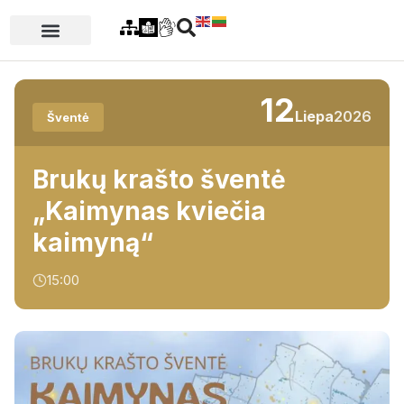
12
Liepa
2026
Šventė
Brukų krašto šventė
„Kaimynas kviečia
kaimyną“
15:00