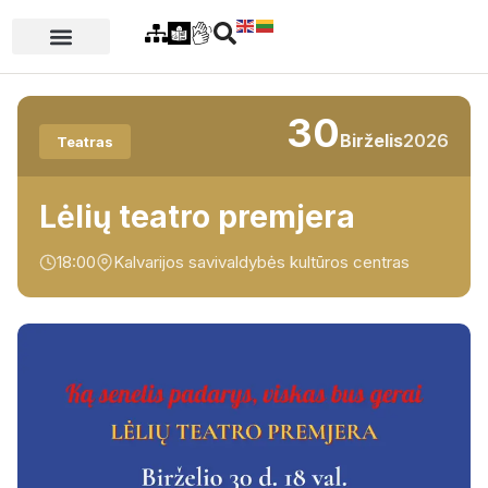
30
Birželis
2026
Teatras
Lėlių teatro premjera
18:00
Kalvarijos savivaldybės kultūros centras