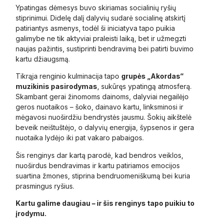
Ypatingas dėmesys buvo skiriamas socialinių ryšių
stiprinimui. Didelę dalį dalyvių sudarė socialinę atskirtį
patiriantys asmenys, todėl ši iniciatyva tapo puikia
galimybe ne tik aktyviai praleisti laiką, bet ir užmegzti
naujas pažintis, sustiprinti bendravimą bei patirti buvimo
kartu džiaugsmą.
Tikrąja renginio kulminacija tapo
grupės „Akordas“
muzikinis pasirodymas
, sukūręs ypatingą atmosferą.
Skambant gerai žinomoms dainoms, dalyviai negailėjo
geros nuotaikos – šoko, dainavo kartu, linksminosi ir
mėgavosi nuoširdžiu bendrystės jausmu. Šokių aikštelė
beveik neištuštėjo, o dalyvių energija, šypsenos ir gera
nuotaika lydėjo iki pat vakaro pabaigos.
Šis renginys dar kartą parodė, kad bendros veiklos,
nuoširdus bendravimas ir kartu patiriamos emocijos
suartina žmones, stiprina bendruomeniškumą bei kuria
prasmingus ryšius.
Kartu galime daugiau – ir šis renginys tapo puikiu to
įrodymu.