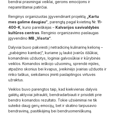
bendrai prasmingai veiklai, geroms emocijoms ir
nepamirštamai patirčiai.
Renginys organizuotas įgyvendinant projektą
„Kartu
mes galime daugiau“
, parengtą pagal kvietimą Nr.
11-
400-K
, kurio pareiškėjas –
Kalvarijos savivaldybės
kultūros centras
. Renginio organizavimo paslaugas
įgyvendino
MB „Visota“
.
Dalyviai buvo pakviesti į netradicinę kulinarinę kelionę –
„pabėgimo kambarį“, kuriame jų laukė įvairūs iššūkiai,
komandinės užduotys, loginiai galvosūkiai ir kūrybinės
veiklos. Komandos ieškojo užuominų, sprendė mįsles,
atpažino skonius bei kvapus, įveikinėjo įvairias užduotis ir
rinko taškus, siekdamos įminti paslaptingos virtuvės
užraktus.
Veiklos buvo parengtos taip, kad kiekvienas dalyvis
galėtų aktyviai įsitraukti, bendradarbiauti ir prisidėti prie
bendro komandos rezultato. Tokie užsiėmimai ne tik
suteikė daug gerų emocijų, bet ir skatino tarpusavio
bendravimą, pasitikėjimą bei bendruomeniškumą.